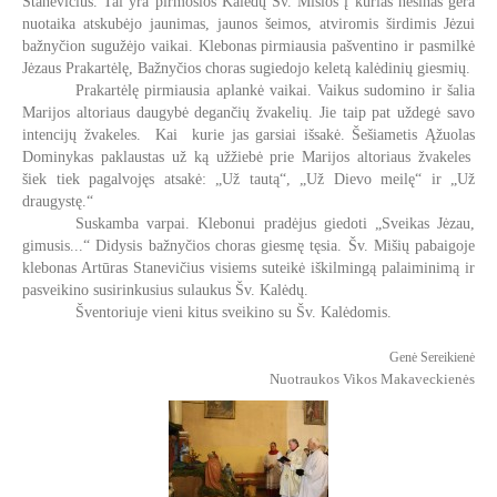
Stanevičius. Tai yra pirmosios Kalėdų Šv. Mišios į kurias nešinas gera
nuotaika atskubėjo jaunimas, jaunos šeimos, atviromis širdimis Jėzui
bažnyčion sugužėjo vaikai. Klebonas pirmiausia pašventino ir pasmilkė
Jėzaus Prakartėlę, Bažnyčios choras sugiedojo keletą kalėdinių giesmių.
Prakartėlę pirmiausia aplankė vaikai. Vaikus sudomino ir šalia
Marijos altoriaus daugybė degančių žvakelių. Jie taip pat uždegė savo
intencijų žvakeles. Kai kurie jas garsiai išsakė. Šešiametis Ąžuolas
Dominykas paklaustas už ką užžiebė prie Marijos altoriaus žvakeles
šiek tiek pagalvojęs atsakė: „Už tautą“, „Už Dievo meilę“ ir „Už
draugystę.“
Suskamba varpai. Klebonui pradėjus giedoti „Sveikas Jėzau,
gimusis...“ Didysis bažnyčios choras giesmę tęsia. Šv. Mišių pabaigoje
klebonas Artūras Stanevičius visiems suteikė iškilmingą palaiminimą ir
pasveikino susirinkusius sulaukus Šv. Kalėdų.
Šventoriuje vieni kitus sveikino su Šv. Kalėdomis.
Genė Sereikienė
Nuotraukos Vikos Makaveckienės