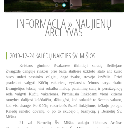
INFORMACIJA » NAUJIENŲ
ARCHYVAS
2019-12-24 KALĖDŲ NAKTIES ŠV. MIŠIOS
Kristaus gimimo išvakarėse tikintieji suradę Betliejaus
Žvaigždę danguje rinkosi prie balta staltiese užkloto stalo ant kurio
buvo sudėti pasninko valgiai, degė žvakė, stovėjo kryželis. Prieš
pradedant valgyti Kūčių vakarienę vyriausias šeimos narys skaito
Evangelijos tekstą, visi sukalba maldą, palaiminę stalą ir persižegnoję
sėda valgyti Kūčių vakarienės. Pirmiausia linkėdami vieni kitiems
ramybės dalijosi kalėdaičiu, džiaugėsi, kad sulaukė to švento vakaro,
kad visi drauge. Po Kūčių vakarienės išsakė linkėjimus, ieškojo po egle
Kalėdų senelio dovanų, o po to skubėjo į bažnyčią, į Bernelių Šv.
Mišias.
21 val. Bernelių Šv. Mišias aukojo klebonas Artūras