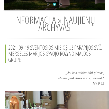
INFORMACIJA » NAUJIENŲ
ARCHYVAS
2021-09-19 ŠVENTOSIOS MIŠIOS UŽ PARAPIJOS ŠVČ.
MERGELĖS MARIJOS GYVOJO ROŽYNO MALDOS
GRUPĘ
„Jei kas trokšta būti pirmas,
tebūnie paskutinis ir visų tarnas!“
Mk 9.35