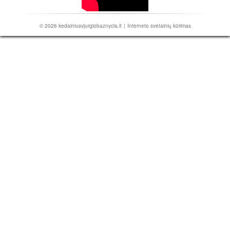
© 2026
kedainiusvjurgiobaznycia.lt
|
Interneto svetainių kūrimas