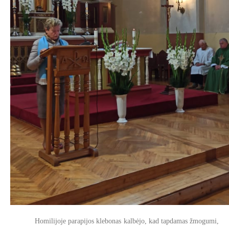
Homilijoje parapijos klebonas kalbėjo, kad tapdamas žmogumi,