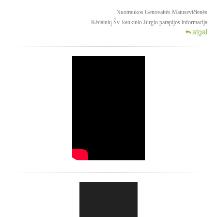
Nuotraukos Genovaitės Matusevičienės
Kėdainių Šv. kankinio Jurgio parapijos informacija
atgal