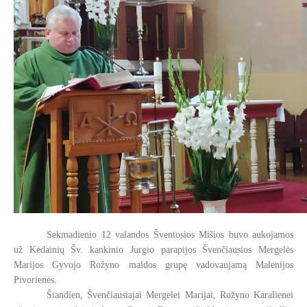
Sekmadienio 12 valandos Šventosios Mišios buvo aukojamos
už Kėdainių Šv. kankinio Jurgio parapijos Švenčiausios Mergelės
Marijos Gyvojo Rožyno maldos grupę vadovaujamą Malenijos
Pivorienės.
Šiandien, Švenčiausiajai Mergelei Marijai, Rožyno Karalienei