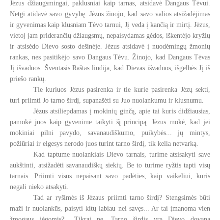
Jėzus džiaugsmingai, paklusniai kaip tarnas, atsidavė Dangaus Tėvui.
Netgi atidavė savo gyvybę. Jėzus žinojo, kad savo valios atsižadėjimas
ir gyvenimas kaip klusniam Tėvo tarnui, Jį veda į kančią ir mirtį. Jėzus,
vietoj jam priderančių džiaugsmų, nepaisydamas gėdos, iškentėjo kryžių
ir atsisėdo Dievo sosto dešinėje. Jėzus atsidavė į nuodėmingų žmonių
rankas, nes pasitikėjo savo Dangaus Tėvu. Žinojo, kad Dangaus Tėvas
Jį išvaduos. Šventasis Raštas liudija, kad Dievas išvaduos, išgelbės Jį iš
priešo rankų.
Tie kuriuos Jėzus pasirenka ir tie kurie pasirenka Jėzų sekti,
turi priimti Jo tarno širdį, supanašėti su Juo nuolankumu ir klusnumu.
Jėzus atsiliepdamas į mokinių ginčą, apie tai kuris didžiausias,
pamokė juos kaip gyvenime taikyti šį principą. Jėzus mokė, kad jei
mokiniai pilni pavydo, savanaudiškumo, puikybės... jų mintys,
požiūriai ir elgesys nerodo juos turint tarno širdį, tik kelia netvarką.
Kad taptume nuolankiais Dievo tarnais, turime atsisakyti save
aukštinti, atsižadėti savanaudiškų siekių. Be to turime ryžtis tapti visų
tarnais. Priimti visus nepaisant savo padėties, kaip vaikeliui, kuris
negali nieko atsakyti.
Tad ar ryšimės iš Jėzaus priimti tarno širdį? Stengsimės būti
maži ir nuolankūs, paisyti kitų labiau nei savęs... Ar tai įmanoma vien
žmogaus jėgomis?.. Tikrai ne. Tarno širdis yra Dievo dovana