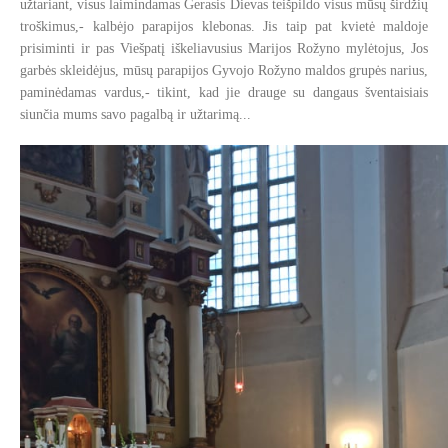
užtariant, visus laimindamas Gerasis Dievas teišpildo visus mūsų širdžių
troškimus,- kalbėjo parapijos klebonas. Jis taip pat kvietė maldoje
prisiminti ir pas Viešpatį iškeliavusius Marijos Rožyno mylėtojus, Jos
garbės skleidėjus, mūsų parapijos Gyvojo Rožyno maldos grupės narius,
paminėdamas vardus,- tikint, kad jie drauge su dangaus šventaisiais
siunčia mums savo pagalbą ir užtarimą...