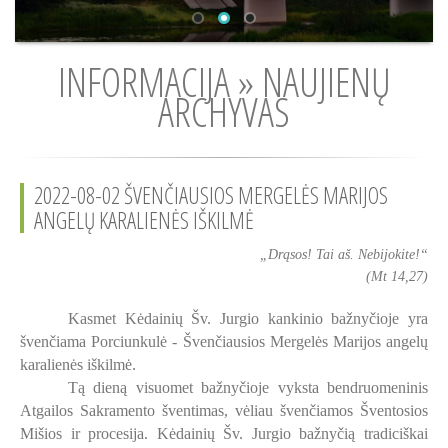
INFORMACIJA » NAUJIENŲ
ARCHYVAS
2022-08-02 ŠVENČIAUSIOS MERGELĖS MARIJOS
ANGELŲ KARALIENĖS IŠKILMĖ
„Drąsos! Tai aš. Nebijokite!“
(Mt 14,27)
Kasmet Kėdainių Šv. Jurgio kankinio bažnyčioje yra
švenčiama Porciunkulė - Švenčiausios Mergelės Marijos angelų
karalienės iškilmė.
Tą dieną visuomet bažnyčioje vyksta bendruomeninis
Atgailos Sakramento šventimas, vėliau švenčiamos Šventosios
Mišios ir procesija. Kėdainių Šv. Jurgio bažnyčią tradiciškai