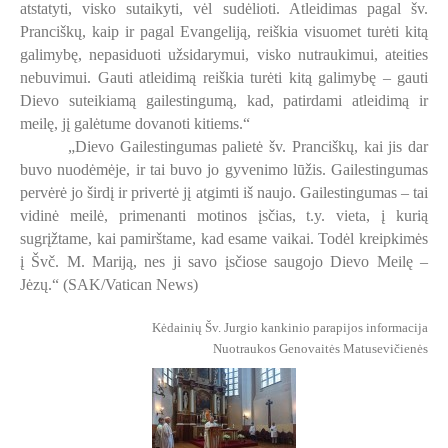
atstatyti, visko sutaikyti, vėl sudėlioti. Atleidimas pagal šv.
Pranciškų, kaip ir pagal Evangeliją, reiškia visuomet turėti kitą
galimybę, nepasiduoti užsidarymui, visko nutraukimui, ateities
nebuvimui. Gauti atleidimą reiškia turėti kitą galimybę – gauti
Dievo suteikiamą gailestingumą, kad, patirdami atleidimą ir
meilę, jį galėtume dovanoti kitiems.“
„Dievo Gailestingumas palietė šv. Pranciškų, kai jis dar
buvo nuodėmėje, ir tai buvo jo gyvenimo lūžis. Gailestingumas
pervėrė jo širdį ir privertė jį atgimti iš naujo. Gailestingumas – tai
vidinė meilė, primenanti motinos įsčias, t.y. vieta, į kurią
sugrįžtame, kai pamirštame, kad esame vaikai. Todėl kreipkimės
į Švč. M. Mariją, nes ji savo įsčiose saugojo Dievo Meilę –
Jėzų.“ (SAK/Vatican News)
Kėdainių Šv. Jurgio kankinio parapijos informacija
Nuotraukos Genovaitės Matusevičienės