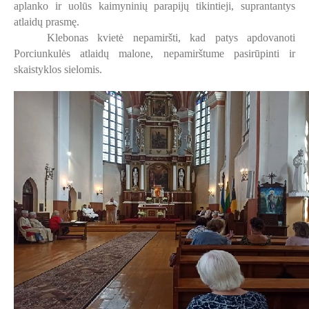
aplanko ir uolūs kaimyninių parapijų tikintieji, suprantantys
atlaidų prasmę.
Klebonas kvietė nepamiršti, kad patys apdovanoti
Porciunkulės atlaidų malone, nepamirštume pasirūpinti ir
skaistyklos sielomis.