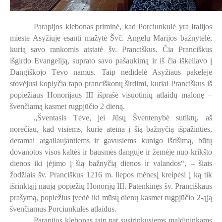
Parapijos klebonas priminė, kad Porciunkulė yra Italijos
mieste Asyžiuje esanti mažytė Švč. Angelų Marijos bažnytėlė,
kurią savo rankomis atstatė šv. Pranciškus. Čia Pranciškus
išgirdo Evangeliją, suprato savo pašaukimą ir iš čia iškeliavo į
Dangiškojo Tėvo namus. Taip nedidelė Asyžiaus pakelėje
stovėjusi koplyčia tapo pranciškonų širdimi, kuriai Pranciškus iš
popiežiaus Honorijaus III išprašė visuotinių atlaidų malonę –
švenčiamą kasmet rugpjūčio 2 dieną.
„Šventasis Tėve, jei Jūsų Šventenybė sutiktų, aš
norėčiau, kad visiems, kurie ateina į šią bažnyčią išpažinties,
deramai atgailaujantiems ir gavusiems kunigo išrišimą, būtų
dovanotos visos kaltės ir bausmės danguje ir žemėje nuo krikšto
dienos iki įėjimo į šią bažnyčią dienos ir valandos“, – šiais
žodžiais šv. Pranciškus 1216 m. liepos mėnesį kreipėsi į ką tik
išrinktąjį naują popiežių Honorijų III. Patenkinęs šv. Pranciškaus
prašymą, popiežius įvedė iki mūsų dienų kasmet rugpjūčio 2-ąją
švenčiamus Porciunkulės atlaidus.
Parapijos klebonas taip pat susirinkusiems maldininkams