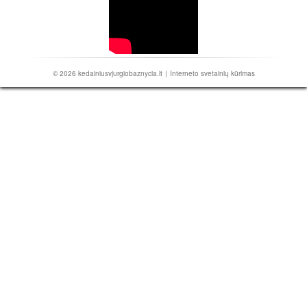
© 2026
kedainiusvjurgiobaznycia.lt
|
Interneto svetainių kūrimas