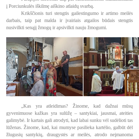
į Porciunkulės iškilmę aiškino atlaidų svarbą.
Krikščionis turi stengtis gailestingumo ir artimo meilės
darbais, taip pat malda ir įvairiais atgailos būdais stengtis
nusivilkti senąjį žmogų ir apsivilkti nauju žmogumi.
„Kas yra atleidimas? Žinome, kad dažnai mūsų
gyvenimuose kažkas yra sulūžę – santykiai, jausmai, ateities
galimybė. Ir kartais gali atrodyti, kad labai sunku vėl sudėlioti tas
lūženas. Žinome, kad, kai mumyse pasilieka kartėlio, galbūt dėl
žlugusių santykių, draugystės ar meilės, atrodo neįmanoma