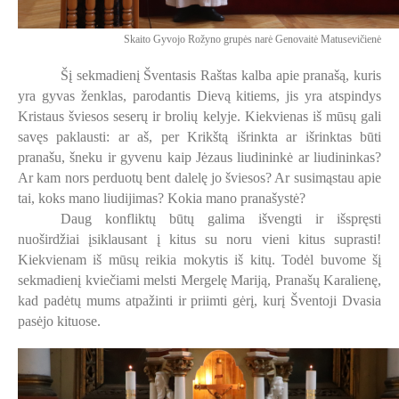
Skaito Gyvojo Rožyno grupės narė Genovaitė Matusevičienė
Šį sekmadienį Šventasis Raštas kalba apie pranašą, kuris
yra gyvas ženklas, parodantis Dievą kitiems, jis yra atspindys
Kristaus šviesos seserų ir brolių kelyje. Kiekvienas iš mūsų gali
savęs paklausti: ar aš, per Krikštą išrinkta ar išrinktas būti
pranašu, šneku ir gyvenu kaip Jėzaus liudininkė ar liudininkas?
Ar kam nors perduotų bent dalelę jo šviesos? Ar susimąstau apie
tai, koks mano liudijimas? Kokia mano pranašystė?
Daug konfliktų būtų galima išvengti ir išspręsti
nuoširdžiai įsiklausant į kitus su noru vieni kitus suprasti!
Kiekvienam iš mūsų reikia mokytis iš kitų. Todėl buvome šį
sekmadienį kviečiami melsti Mergelę Mariją, Pranašų Karalienę,
kad padėtų mums atpažinti ir priimti gėrį, kurį Šventoji Dvasia
pasėjo kituose.