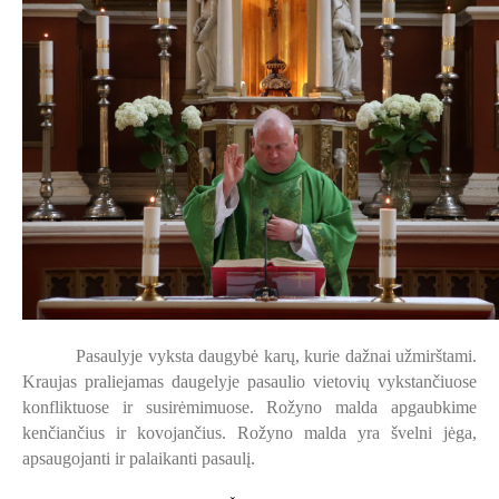
Pasaulyje vyksta daugybė karų, kurie dažnai užmirštami.
Kraujas praliejamas daugelyje pasaulio vietovių vykstančiuose
konfliktuose ir susirėmimuose. Rožyno malda apgaubkime
kenčiančius ir kovojančius. Rožyno malda yra švelni jėga,
apsaugojanti ir palaikanti pasaulį.