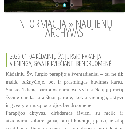
INFORMACIJA » NAUJIENŲ
ARCHYVAS
2026-01-04 KĖDAINIŲ ŠV. JURGIO PARAPIJA –
VIENINGA, GYVA IR KVIEČIANTI BENDRUOMENĖ
Kėdainių Šv. Jurgio parapijoje šventadieniai – tai ne tik
malda bažnyčioje, bet ir prasmingas buvimas kartu.
Sausio 4 dieną parapijos namuose vykusi Naujųjų metų
šventė dar kartą aiškiai parodė, kokia vieninga, aktyvi
ir gyva yra mūsų parapijos bendruomenė.
Parapijos aktyvas, dirbdamas išvien, su meile ir
atsidavimu subūrė gausų būrį tikinčiųjų į jaukų ir šiltą
susitikimą. Bendruomenės nariai dalijosi savo talentais