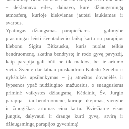
– deklamavo eiles, dainavo, kūrė džiaugsmingą
atmosferą, kurioje kiekvienas jautėsi laukiamas ir
svarbus.
Ypatingas džiaugsmas parapiečiams – galimybė
prasmingai leisti šventadienio laiką kartu su parapijos
klebonu Sigitu Bitkausku, kuris nuolat telkia
bendruomenę, skatina bendrystę ir rodo gyvą pavyzdį,
kaip parapija gali būti ne tik maldos, bet ir artumo
vieta. Šventę dar labiau praskaidrino Kalėdų Senelio ir
nykštukės apsilankymas – jų atneštos dovanėlės ir
šypsenos ypač nudžiugino mažuosius, o suaugusiems
priminė vaikystės džiaugsmą. Kėdainių Šv. Jurgio
parapija – tai bendruomenė, kurioje tikėjimas, vienybė
ir žmogiškas artumas eina kartu. Kviečiame visus
jungtis, dalyvauti ir drauge kurti gyvą, atvirą ir
džiaugsmingą parapijos gyvenimą!