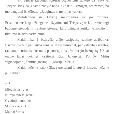
Šv. Mišias klebonas Artūras Stanevičius aukojo už Tėvynę.
Tėvynė, kiek daug tame žodyje telpa. Čia ir tu, žmogau, tos žemės, po
tuo dangumi išnešiotas, užaugintas ir mylimas vaikas.
Melsdamiesi už Tėvynę meldžiamės už jos žmones.
Prisimename kaip džiaugėmės išvyniodami Trispalvę ir kokie vieningi
buvome giedodami Tautinę giesmę, kaip džiugiai sutikome žodžio ir
tikėjimo laisvės paskelbimą...
Maldininkai į bažnyčią atėjo pasipuošę tautine atributika.
Bažnyčioje taip pat tautos ženklai. Kaip visuomet, per valstybės šventes,
randame tautiniais akcentais papuoštą mūsų šv. Jurgio bažnyčią. Už tai
esame labai dėkingi karitietei Ritai Janonytei. Po Šv. Mišių
sugiedojome „Tautinę giesmę‘‘, „Marija, Marija...“
Maldą nešėme kaip vėliavą melsdami Lietuvai laisvės, nešame
ją ir dabar.
***
Mieguistas rytas
Kūrėjo šviesą geria,
Gyvūnija nubudus
Skuba sveikint Jo.
Maldai širdis