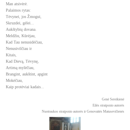
Man atsivėrė.
Palaimos rytas:
Tėvynei, jos Žmogui,
Skruzdei, gėlei...
Aukštybių dovana.
Meldžiu, Kūrėjau,
Kad Tau nenusidėčiau,
Nenusivilčiau ir
Kitais,
Kad Dievą, Tėvynę,
Artimą mylėčiau,
Brangint, aukštint, apgint
Mokėčiau,
Kaip protėviai kadais...
Genė Sereikienė
Eilės straipsnio autorės
Nuotraukos straipsnio autorės ir Genovaitės Matusevičienės