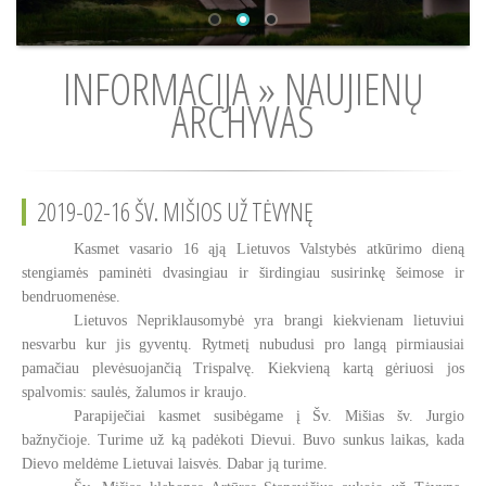
INFORMACIJA » NAUJIENŲ
ARCHYVAS
2019-02-16 ŠV. MIŠIOS UŽ TĖVYNĘ
Kasmet vasario 16 ąją Lietuvos Valstybės atkūrimo dieną
stengiamės paminėti dvasingiau ir širdingiau susirinkę šeimose ir
bendruomenėse.
Lietuvos Nepriklausomybė yra brangi kiekvienam lietuviui
nesvarbu kur jis gyventų. Rytmetį nubudusi pro langą pirmiausiai
pamačiau plevėsuojančią Trispalvę. Kiekvieną kartą gėriuosi jos
spalvomis: saulės, žalumos ir kraujo.
Parapiječiai kasmet susibėgame į Šv. Mišias šv. Jurgio
bažnyčioje. Turime už ką padėkoti Dievui. Buvo sunkus laikas, kada
Dievo meldėme Lietuvai laisvės. Dabar ją turime.