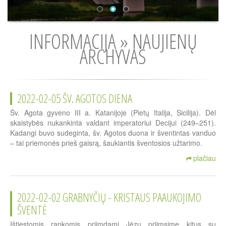
INFORMACIJA » NAUJIENŲ
ARCHYVAS
2022-02-05 ŠV. AGOTOS DIENA
Šv. Agota gyveno III a. Katanijoje (Pietų Italija, Sicilija). Dėl
skaistybės nukankinta valdant imperatoriui Decijui (249–251).
Kadangi buvo sudeginta, šv. Agotos duona ir šventintas vanduo
– tai priemonės prieš gaisrą, šaukiantis šventosios užtarimo.
plačiau
2022-02-02 GRABNYČIŲ - KRISTAUS PAAUKOJIMO
ŠVENTĖ
Ištiestomis rankomis priimdami Jėzų priimsime kitus su