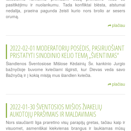
pasitikėjimu ir nuolankumu. Tada konfliktai blėsta, atstumai
nedalija, praeina pagunda žeisti kurio nors brolio ar sesers
orumą.
plačiau
2022-02-01 MODERATORIŲ POSĖDIS, PASIRUOŠIANT
PRISTATYTI SINODINIO KELIO TEMĄ „ŠVENTIMAS“
Šiandienos Šventosiose Mišiose Kėdainių Šv. kankinio Jurgio
bažnyčioje buvome kviečiami išgirsti, kur Dievas veda savo
Bažnyčią ir į kokią misiją mus šiandien kviečia.
plačiau
2022-01-30 ŠVENTOSIOS MIŠIOS ŽVAKELIŲ
AUKOTOJŲ PRAŠYMAIS IR MALDAVIMAIS
Nors siaučianti liga praretino visų parapijų gretas, tačiau kaip ir
visuomet, asmeniškai kiekvienas brangus ir laukiamas mūsų