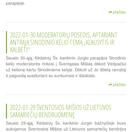
parapijoje.
plačiau
2022-01-30 MODERATORIŲ POSĖDIS, APTARIANT
ANTRĄJĄ SINODINIO KELIO TEMĄ „KLAUSYTIS IR
KALBĖTI“
Sausio 30-ąją, Kėdainių Šv. kankinio Jurgio parapijos Sinodinio
kelio moderatorės rinkosi į Šventąsias Mišias dėkoti Viešpačiui
už kelionę kartu Sinodiniame kelyje. Dėkoti už Jo išlietą ramybę
ir paguodą susiduriant su sunkumais ir iššūkiais.
plačiau
2022-01-29 ŠVENTOSIOS MIŠIOS UŽ LIETUVOS
SAMARIEČIŲ BENDRUOMENĘ
Sausio 29-ąją, Kėdainių Šv. kankinio Jurgio bažnyčioje buvo
aukojamos Šventosios Mišios už Lietuvos samariečių bendrijos