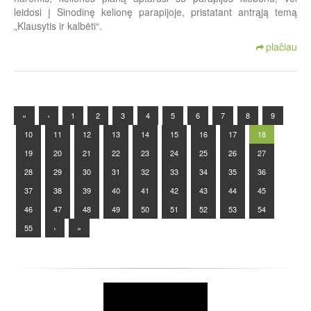
leidosi į Sinodinę kelionę parapijoje, pristatant antrąją temą
„Klausytis ir kalbėti“.
plačiau
«
‹
1
2
3
4
5
6
7
8
9
10
11
12
13
14
15
16
17
18
19
20
21
22
23
24
25
26
27
28
29
30
31
32
33
34
35
36
37
38
39
40
41
42
43
44
45
46
47
48
49
50
51
52
53
54
55
›
»