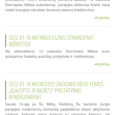
Šventąsias Mišias aukodamas, parapijos klebonas kvietė visus
melsti brangios vienybės dovanos visiems krikščionims.
plačiau
2022-01-16 ANTRASIS EILINIS SEKMADIENIS
BAŽNYČIOJE
Šio sekmadienio 12 valandos Šventosios Mišios buvo
aukojamos žvakelių aukotojų prašymais ir maldavimais.
plačiau
2022-01-16 ANTROSIOS SINODINIO KELIO TEMOS
„KLAUSYTIS IR KALBĖTI“ PRISTATYMAS
BENDRUOMENEI
Sausio 16-ąją po Šv. Mišių, Kėdainių Šv. kankinio Jurgio
parapijos moderatorių komanda pasipildžiusi dviem aktyviomis
narėmis, kelionės planą aptarusi su parapijos klebonu, vėl