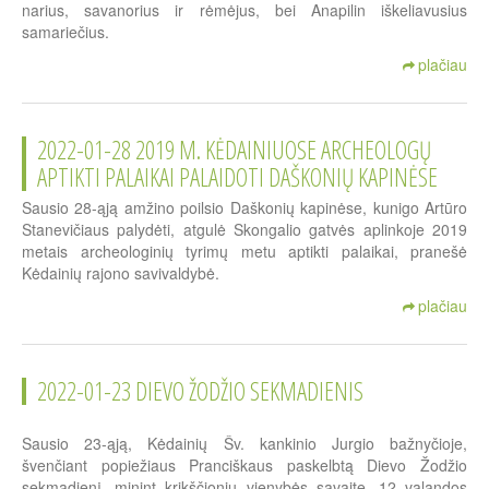
narius, savanorius ir rėmėjus, bei Anapilin iškeliavusius
samariečius.
plačiau
2022-01-28 2019 M. KĖDAINIUOSE ARCHEOLOGŲ
APTIKTI PALAIKAI PALAIDOTI DAŠKONIŲ KAPINĖSE
Sausio 28-ąją amžino poilsio Daškonių kapinėse, kunigo Artūro
Stanevičiaus palydėti, atgulė Skongalio gatvės aplinkoje 2019
metais archeologinių tyrimų metu aptikti palaikai, pranešė
Kėdainių rajono savivaldybė.
plačiau
2022-01-23 DIEVO ŽODŽIO SEKMADIENIS
Sausio 23-ąją, Kėdainių Šv. kankinio Jurgio bažnyčioje,
švenčiant popiežiaus Pranciškaus paskelbtą Dievo Žodžio
sekmadienį, minint krikščionių vienybės savaitę, 12 valandos